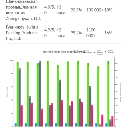
Шэньчжэньская
промышленная
4,9/5,
≤3
90,9%
$30 000+
18%
компания
0
часа
Zhengxinyuan, Ltd.
Гуанчжоу Huihua
4,9/5,
≤2
$100
Packing Products
99,2%
16%
0
часа
000+
Co., Ltd.