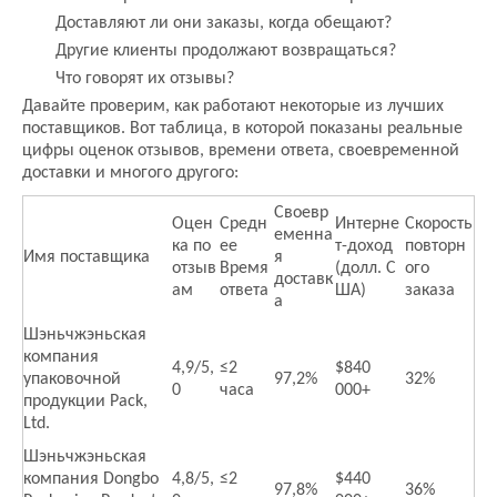
Доставляют ли они заказы, когда обещают?
Другие клиенты продолжают возвращаться?
Что говорят их отзывы?
Давайте проверим, как работают некоторые из лучших
поставщиков. Вот таблица, в которой показаны реальные
цифры оценок отзывов, времени ответа, своевременной
доставки и многого другого:
Своевр
Оцен
Средн
Интерне
Скорость
еменна
ка по
ее
т-доход
повторн
Имя поставщика
я
отзыв
Время
(долл. С
ого
доставк
ам
ответа
ША)
заказа
а
Шэньчжэньская
компания
4,9/5,
≤2
$840
упаковочной
97,2%
32%
0
часа
000+
продукции Pack,
Ltd.
Шэньчжэньская
компания Dongbo
4,8/5,
≤2
$440
97,8%
36%