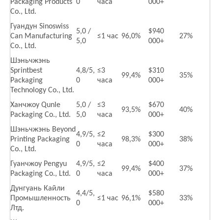
Packaging Products
0
часа
000+
Co., Ltd.
Гуандун Sinoswiss
5,0 /
$940
Can Manufacturing
≤1 час
96,0%
27%
5,0
000+
Co., Ltd.
Шэньчжэнь
Sprintbest
4,8/5,
≤3
$310
99,4%
35%
Packaging
0
часа
000+
Technology Co., Ltd.
Ханчжоу Qunle
5,0 /
≤3
$670
93,5%
40%
Packaging Co., Ltd.
5,0
часа
000+
Шэньчжэнь Beyond
4,9/5,
≤2
$300
Printing Packaging
98,3%
38%
0
часа
000+
Co., Ltd.
Гуанчжоу Pengyu
4,9/5,
≤2
$400
99,4%
37%
Packaging Co., Ltd.
0
часа
000+
Дунгуань Кайли
4,4/5,
$580
Промышленность
≤1 час
96,1%
33%
0
000+
Лтд.