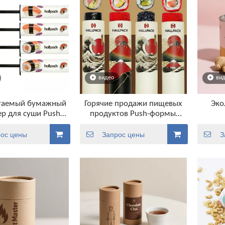
видео
ви
гаемый бумажный
Горячие продажи пищевых
Эко
р для суши Push-
продуктов Push-формы
Grade Push Pop Box
Пищевая канистра Push Up
Tube Упаковка для суши-
ос цены
Запрос цены
З
торта