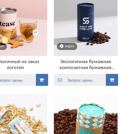
део
видео
логичный на заказ
Экологичная бумажная
логотип
композитная бумажная
упаковка для туб Упаковка
для кофейных туб
апрос цены
Запрос цены