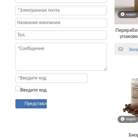
видео
Перераба
упаковк
бумаж
закусо
Запр
коф
Представлять на рассмотрение
видео
Био