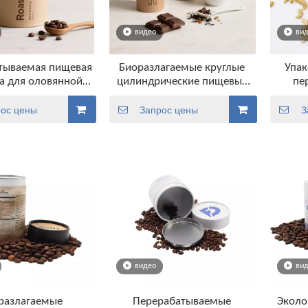
видео
ви
тываемая пищевая
Биоразлагаемые круглые
Упак
а для оловянной
цилиндрические пищевые
пе
ной трубки для
коробки для кофе,
мат
к Упаковка для
бумажные канистры оптом
цилин
ос цены
Запрос цены
З
ейной трубки
для пи
видео
ви
разлагаемые
Перерабатываемые
Эколо