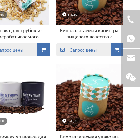
део
видео
овка для трубок из
Биоразлагаемая канистра
рерабатываемого
пищевого качества с
ериала с круглой
металлическими крышками
дрической коробкой
Упаковка для кофейных
апрос цены
Запрос цены
щевых продуктов для
трубок
гаек
део
видео
гичная упаковка для
Биоразлагаемая упаковка