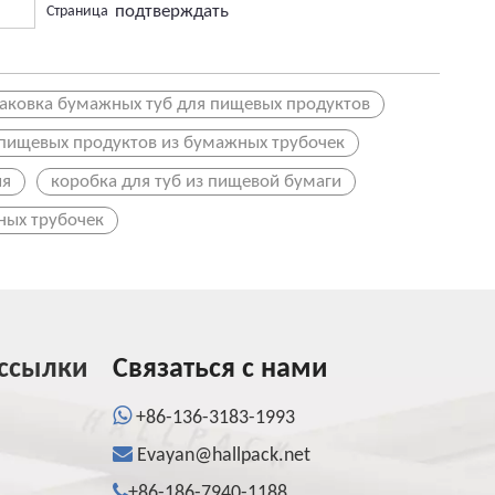
подтверждать
Страница
аковка бумажных туб для пищевых продуктов
 пищевых продуктов из бумажных трубочек
ия
коробка для туб из пищевой бумаги
ных трубочек
ссылки
Связаться с нами

+86-136-3183-1993

Evayan@hallpack.net

+86-186-7940-1188