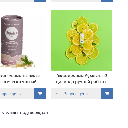
остируемая бумага,
упаковка для поделок и
для бальзама для губ,
проектов
упаковка
товленный на заказ
Экологичный бумажный
логически чистый
цилиндр ручной работы,
льзам для губ, не
биоразлагаемый тюбик,
ержащий пластика,
упаковка, бумажный тюбик с
апрос цены
Запрос цены
дезодорант,
эффектом пуш-ап для
нцезащитный крем,
бальзама для губ,
ейнер для палочек,
дезодоранта и косметики
подтверждать
Страница
вка с эффектом пуш-
, бумажный тубус