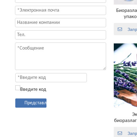
Биоразл
упако
Запр
Представлять на рассмотрение
Э
биоразлаг
работы, б
ап для
Запр