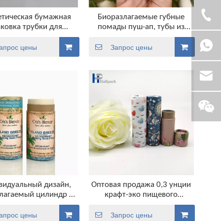
етическая бумажная
Биоразлагаемые губные
ковка трубки для
помады пуш-ап, тубы из
альзама для губ
крафт-бумаги,
дезодорант
косметический картонный
апрос цены
Запрос цены
контейнер, бальзам для губ,
упаковочные бумажные
тубы
видуальный дизайн,
Оптовая продажа 0,3 унции
лагаемый цилиндр из
крафт-эко пищевого
-картона, контейнер
картона, круглая крафт-
зодоранта-карандаша,
бумага, бальзам для губ,
апрос цены
Запрос цены