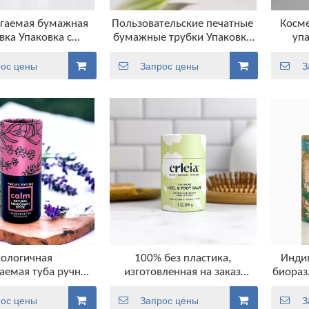
агаемая бумажная
Пользовательские печатные
Косм
вка Упаковка с
бумажные трубки Упаковка
упа
бальзами
губной трубки
б
ос цены
Запрос цены
З
кологичная
100% без пластика,
Инди
аемая туба ручной
изготовленная на заказ
биораз
умажная туба пуш-
бумажная туба, упаковка,
крафт
 дезодоранта и
биоразлагаемый картон,
для де
ос цены
Запрос цены
З