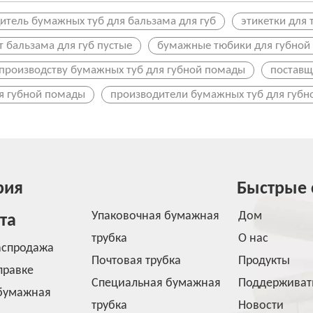
итель бумажных туб для бальзама для губ
этикетки для
т бальзама для губ пустые
бумажные тюбики для губной
 производству бумажных туб для губной помады
поставщ
я губной помады
производители бумажных туб для губ
рия
Быстрые 
Упаковочная бумажная
Дом
та
трубка
О нас
аспродажа
Почтовая трубка
Продукты
правке
Специальная бумажная
Поддерживат
бумажная
трубка
Новости