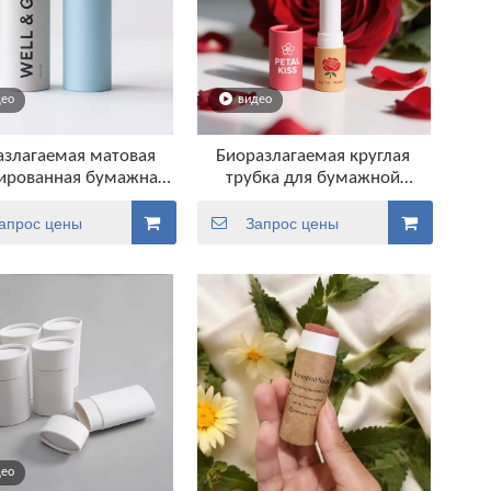
део
видео
азлагаемая матовая
Биоразлагаемая круглая
ированная бумажная
трубка для бумажной
упаковка
трубки с настраиваемой
упаковкой Tivel Up Tube
апрос цены
Запрос цены
део