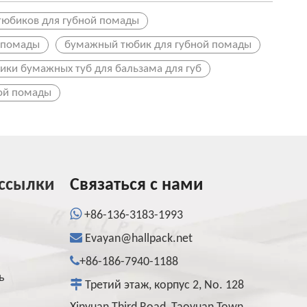
 тюбиков для губной помады
 помады
бумажный тюбик для губной помады
ики бумажных туб для бальзама для губ
ной помады
ссылки
Связаться с нами

+86-136-3183-1993

Evayan@hallpack.net

+86-186-7940-1188
ь

Третий этаж, корпус 2, No. 128