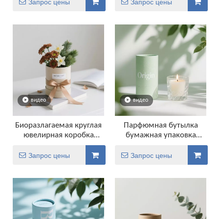
упаковка
ювелирные украшения
Запрос цены
Запрос цены
для упаковки цветы
цветы коробка
видео
видео
Биоразлагаемая круглая
Парфюмная бутылка
ювелирная коробка
бумажная упаковка
упаковка цветы коробка
трубки
роскошная подарочная
Запрос цены
Запрос цены
трубка