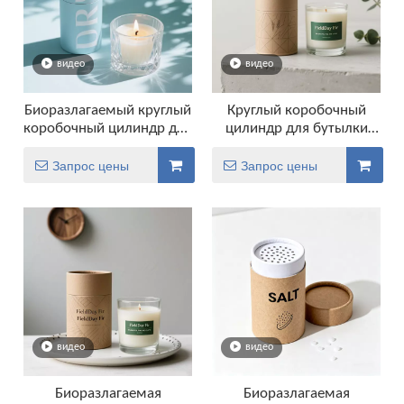
видео
видео
Биоразлагаемый круглый
Круглый коробочный
коробочный цилиндр для
цилиндр для бутылки
бутылочной панциф
картонной картонной
трубки с бутылкой
Запрос цены
Запрос цены
видео
видео
Биоразлагаемая
Биоразлагаемая