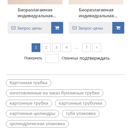
Биоразлагаемая
Биоразлагаемая
индивидуальная
индивидуальная
дизайнерская бумажная
конструкция круглой
упаковка трубки для
цилиндрической
Запрос цены
Запрос цены
головоломок
упаковки для
головоломок
1
2
3
4
...
7
»
подтверждать
Повернуть
Страница
Картонная трубка
изготовленные на заказ бумажные трубки
картонные трубки
картонные трубочки
картонные цилиндры
туба упаковка
цилиндрическая упаковка