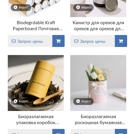
видео
видео
Biodegrdable Kraft
Канистр для орехов для
Paperboard Почтовая
орехов для орехов для
бумага Canister
орехов
Запрос цены
Запрос цены
видео
видео
Биоразлагаемая
Биоразлагаемая
упаковка коробок
роскошная бумажная
Композитная пищевая
упаковка круглой