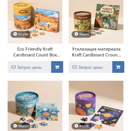
видео
видео
Eco Friendly Kraft
Утилизация материала
Cardboard Count Box
Kraft Cardboard Cround
Puzzles Packaging Tube
Canister Puzzles Puckaging
Tube
Запрос цены
Запрос цены
видео
видео