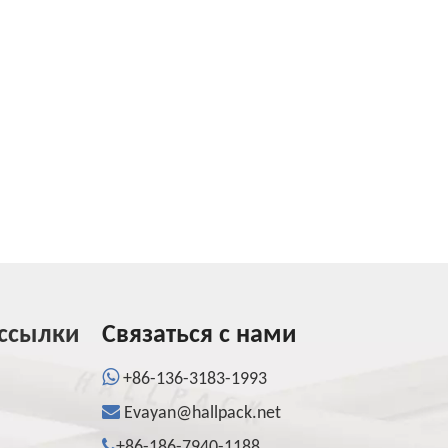
ссылки
Связаться с нами

+86-136-3183-1993

Evayan@hallpack.net

+86-186-7940-1188