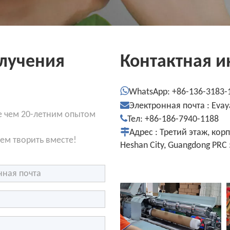
олучения
Контактная 

WhatsApp: +86-136-3183

Электронная почта :
Evay
лее чем 20-летним опытом

Тел: +86-186-7940-1188

Адрес : Третий этаж, корп
ем творить вместе!
Heshan City, Guangdong PRC