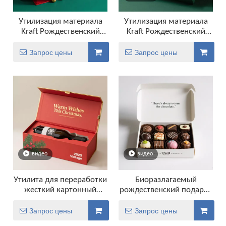
Утилизация материала
Утилизация материала
Kraft Рождественский
Kraft Рождественский
подарок свадебный
подарок винный духи с
винный духи с
бутылками упаковки
Запрос цены
Запрос цены
бутылками упаковочные
коробки
видео
видео
Утилита для переработки
Биоразлагаемый
жесткий картонный
рождественский подарок
рождественский подарок
конфеты.
красный винный
Запрос цены
Запрос цены
упаковщик