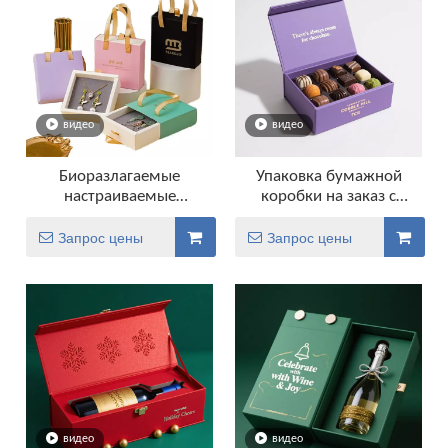
видео
видео
Биоразлагаемые
Упаковка бумажной
настраиваемые
коробки на заказ с
бумажные коробки с
магнитной вставкой
логотипом Упаковка с
роскошные подарочные
Запрос цены
Запрос цены
ящиком для серьгов
коробки
колец
видео
видео