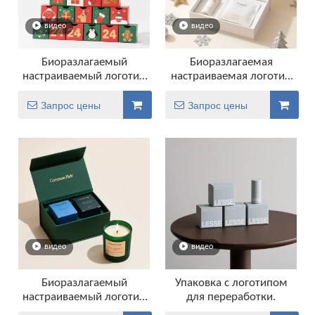
видео
видео
Биоразлагаемый
Биоразлагаемая
настраиваемый логотип
настраиваемая логотип
рождественский
Магнитная упаковка
календарный
коробки для ювелирных
Запрос цены
Запрос цены
календарный календарь
изделий подарка
видео
видео
Биоразлагаемый
Упаковка с логотипом
настраиваемый логотип
для переработки.
бумажный коробка