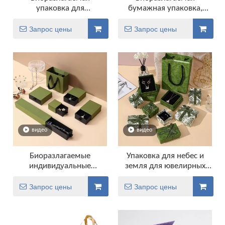
упаковка для
бумажная упаковка,
биоразлагаемых
чайные пакетики,
дизайнерских ювелирных
упаковочная коробка из
Запрос цены
Запрос цены
изделий
крафт-бумаги
видео
видео
Биоразлагаемые
Упаковка для небес и
индивидуальные
земля для ювелирных
ювелирные коробки с
подарков
логотипом Упаковка с
Запрос цены
Запрос цены
ящиком для колец серьги