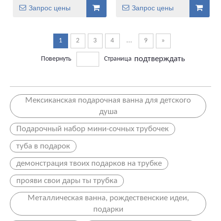
Упаковка Магнитная
Запрос цены
Запрос цены
коробка для роскошного
подарка
1
2
3
4
...
9
»
подтверждать
Повернуть
Страница
Мексиканская подарочная ванна для детского
душа
Подарочный набор мини-сочных трубочек
туба в подарок
демонстрация твоих подарков на трубке
прояви свои дары ты трубка
Металлическая ванна, рождественские идеи,
подарки