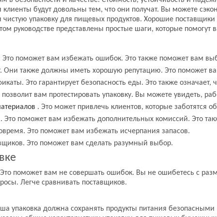
м в безопасности и качестве. Стоимость, устойчивость и наде
 клиенты будут довольны тем, что они получат. Вы можете сэко
и чистую упаковку для пищевых продуктов. Хорошие поставщики
этом руководстве представлены простые шаги, которые помогут 
а. Это поможет вам избежать ошибок. Это также поможет вам в
. Они также должны иметь хорошую репутацию. Это поможет ва
каты. Это гарантирует безопасность еды. Это также означает, 
позволит вам протестировать упаковку. Вы можете увидеть, рабо
материалов
. Это может привлечь клиентов, которые заботятся 
ы. Это поможет вам избежать дополнительных комиссий. Это так
вовремя. Это поможет вам избежать исчерпания запасов.
вщиков. Это поможет вам сделать разумный выбор.
вке
 Это поможет вам не совершать ошибок. Вы не ошибетесь с раз
росы. Легче сравнивать поставщиков.
аша упаковка должна сохранять продукты питания безопасными