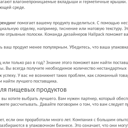
лагают влагонепроницаемые вкладыши и герметичные крышки. 
ающей среде.
брендинг
помогает вашему продукту выделиться. С помощью не
ециальную отделку, например, тиснение или матовую текстуру. 
 отрывные полоски. Команда дизайнеров Hallpack поможет вам 
ь ваш продукт менее популярным. Убедитесь, что ваша упаковка
или только раз в год? Знание этого поможет вам найти поставщ
зы. Вы всегда получите необходимое количество нестандартных 
 к успеху. У вас не возникнет таких проблем, как сломанный тов
ам найти лучшего поставщика.
ля пищевых продуктов
вы хотите выбрать лучшего. Вам нужен партнер, который обесп
ете рассчитывать. Давайте поговорим о том, что вам следует п
ает, если они проработали много лет. Компания с большим опыт
 разбираются в упаковочном бизнесе. Это означает, что они мог