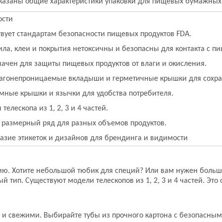
оказаны общие характеристики упаковки для пищевых бумажных 
ости
твует стандартам безопасности пищевых продуктов FDA.
ила, клеи и покрытия нетоксичны и безопасны для контакта с 
ачен для защиты пищевых продуктов от влаги и окисления.
агонепроницаемые вкладыши и герметичные крышки для сохран
мные крышки и язычки для удобства потребителя.
телескопа из 1, 2, 3 и 4 частей.
размерный ряд для разных объемов продуктов.
азие этикеток и дизайнов для брендинга и видимости
ию. Хотите небольшой тюбик для специй? Или вам нужен больш
тип. Существуют модели телескопов из 1, 2, 3 и 4 частей. Это 
 свежими. Выбирайте тубы из прочного картона с безопасным 