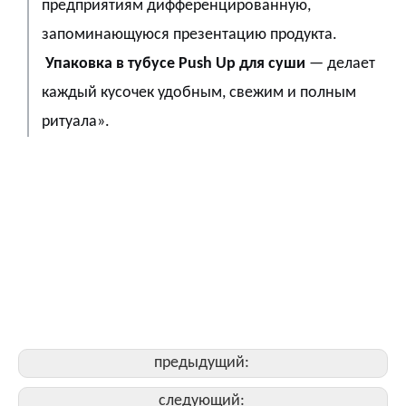
предприятиям дифференцированную,
запоминающуюся презентацию продукта.
Упаковка в тубусе Push Up для суши
— делает
каждый кусочек удобным, свежим и полным
ритуала».
Упаковка тубусов push up для суши.
Суши Пуш Поп Коробка
Бумажная трубочка Push Pop для суши-торта
контейнер для суши с функцией push-pop
бумажный контейнер для суши push-pop
предыдущий:
следующий: