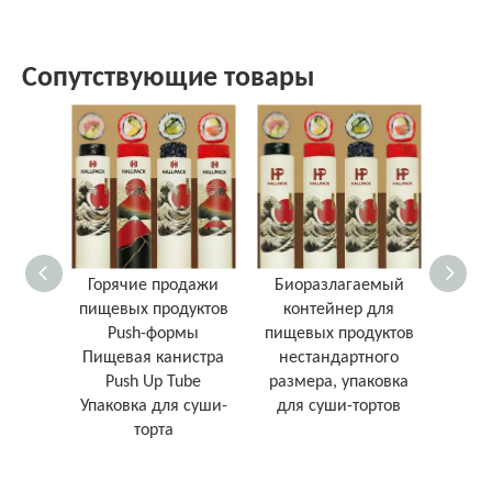
Сопутствующие товары
Горячие продажи
Биоразлагаемый
На
пищевых продуктов
контейнер для
Push-формы
пищевых продуктов
твор
Пищевая канистра
нестандартного
упа
Push Up Tube
размера, упаковка
бума
Упаковка для суши-
для суши-тортов
упак
торта