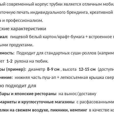
ый современный корпус трубки является отличным моб
оточную печать индивидуального брендинга, креативно
а и профессионализм.
ские характеристики
иал:
пищевой белый картон/крафт-бумага + встроенное п
ыми продуктами.
имость:
Подходит для стандартных суши-роллов (наприме
ает
1-2
рулона на тюбик.
ры (пример):
диаметр
8-9 см
, высота
12-15 см
(доступ
нение:
нижняя часть пуш-ап + легкосъемная крышка свер
о подходит для
бары и японские рестораны
на вынос/доставку
маркеты и круглосуточные магазины
с расфасованными
елки на свежем воздухе, пикники, кемпинг
в качестве 