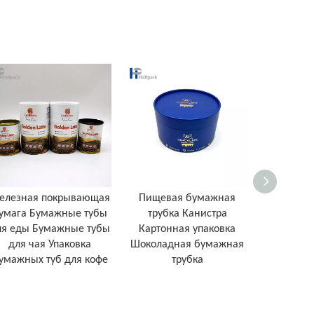
елезная покрывающая
Пищевая бумажная
Производ
умага Бумажные тубы
трубка Канистра
биоразлаг
ля еды Бумажные тубы
Картонная упаковка
упаков
для чая Упаковка
Шоколадная бумажная
бумаж
умажных туб для кофе
трубка