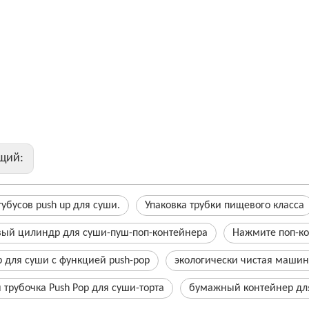
 контейнер для суши push-pop
 трубочка Push Pop для суши-торта
р для суши с функцией push-pop
ш Поп Коробка
щий:
тубусов push up для суши.
Упаковка трубки пищевого класса
вый цилиндр для суши-пуш-поп-контейнера
Нажмите поп-к
 для суши с функцией push-pop
экологически чистая машин
трубочка Push Pop для суши-торта
бумажный контейнер для