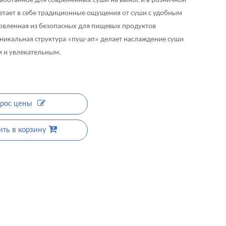
аботанное для современных суши на вынос и в розничной
четает в себе традиционные ощущения от суши с удобным
овленная из безопасных для пищевых продуктов
уникальная структура «пуш-ап» делает наслаждение суши
 и увлекательным.
рос цены
ть в корзину