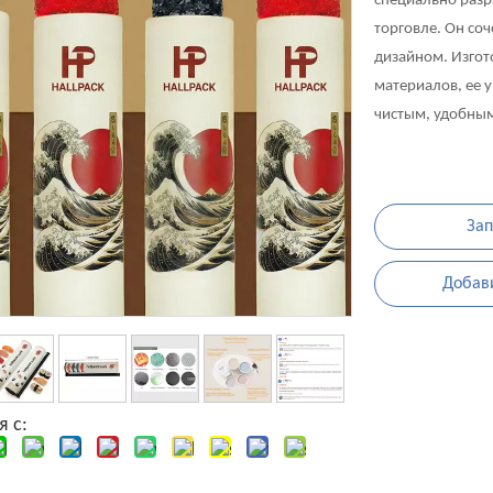
специально разр
торговле. Он со
дизайном. Изгот
материалов, ее 
чистым, удобным
Зап
Добави
я с: