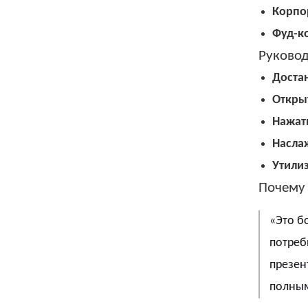
Корпор
Фуд-к
Руковод
Доста
Откры
Нажат
Насла
Утили
Почему 
«Это б
потреб
презен
полным