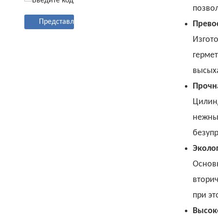
позвол
Представлять на рассмотрение
Прево
Изгот
гермет
высыха
Прочн
Цилин
нежны
безуп
Эколо
Основн
вторич
при эт
Высок