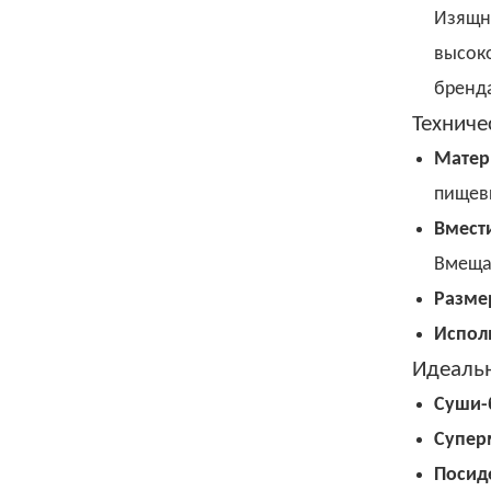
Изящн
высок
бренд
Техниче
Матер
пищев
Вмест
Вмещ
Разме
Испол
Идеальн
Суши-
Супер
Посид