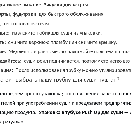
ативное питание, Закуски для встреч
орты, фуд-траки
для быстрого обслуживания
ство пользователя
ньте:
извлеките тюбик для суши из упаковки.
ть:
снимите верхнюю пломбу или снимите крышку.
ие:
Медленно и равномерно нажимайте пальцем на нижн
ждайтесь:
суши-ролл поднимается, поэтому его легко взят
зация:
После использования трубку можно утилизироват
стоит выбрать нашу трубку для суши пуш-ап?
ольше, чем просто упаковка; это повышение качества об
ителей при употреблении суши и предлагаем предприя
тацию продукта.
Упаковка в тубусе Push Up для суши
— 
 ритуала».