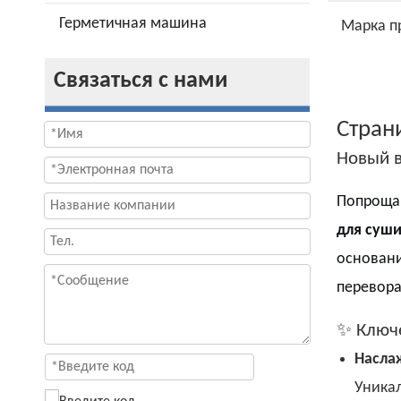
Герметичная машина
Марка п
Связаться с нами
Стран
Новый в
Попрощай
для суш
основани
перевора
✨ Ключ
Наслаж
Уника