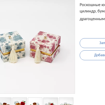
Роскошные юв
цилиндр, бума
драгоценными
Зап
Добави