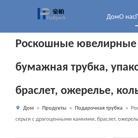
Дом
О нас
Роскошные ювелирные и
бумажная трубка, упак
браслет, ожерелье, кол
Дом
»
Продукты
»
Подарочная трубка
»
Ро
серьги с драгоценными камнями, браслет, ожерель