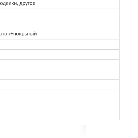
поделки, другое
артон+покрытый