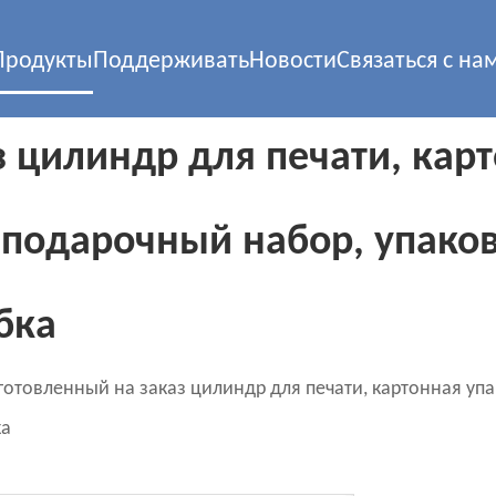
Продукты
Поддерживать
Новости
Связаться с на
 цилиндр для печати, карт
 подарочный набор, упако
бка
готовленный на заказ цилиндр для печати, картонная уп
ка