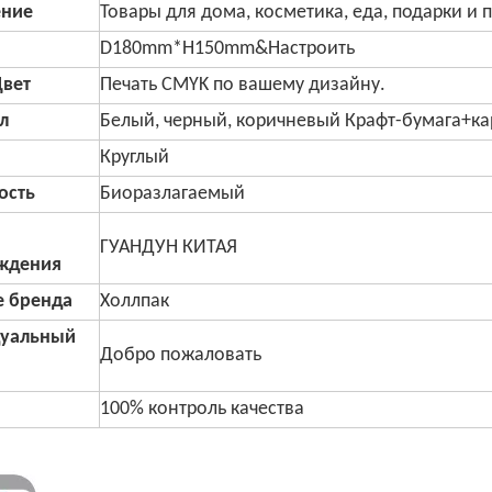
ние
Товары для дома, косметика, еда, подарки и 
D180mm*H150mm&Настроить
Цвет
Печать CMYK по вашему дизайну.
л
Белый, черный, коричневый Крафт-бумага+к
Круглый
ость
Биоразлагаемый
ГУАНДУН КИТАЯ
ждения
е бренда
Холлпак
уальный
Добро пожаловать
100% контроль качества